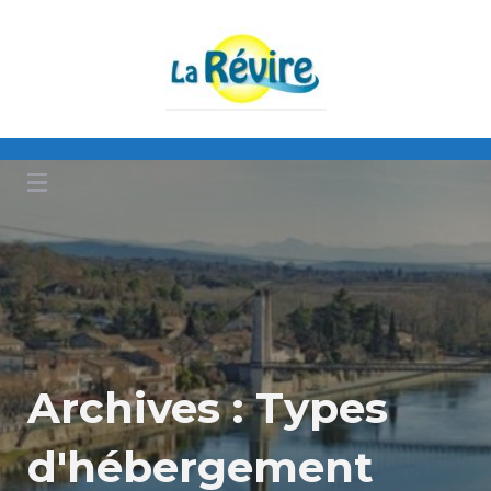
Un site utilisant WordPress
La revire
Archives :
Types
d'hébergement